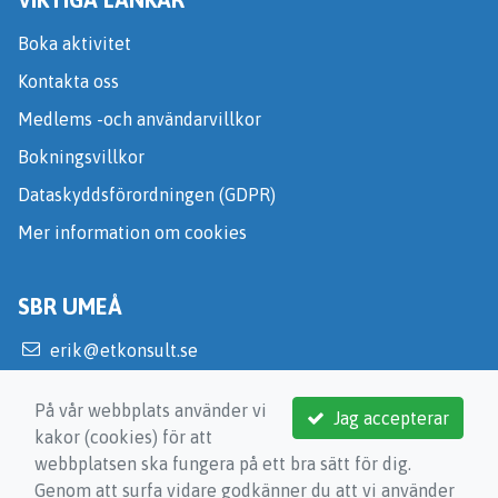
Boka aktivitet
Kontakta oss
Medlems -och användarvillkor
Bokningsvillkor
Dataskyddsförordningen (GDPR)
Mer information om cookies
SBR UMEÅ
erik@etkonsult.se
https://umea.sbr.se/
På vår webbplats använder vi
Jag accepterar
kakor (cookies) för att
webbplatsen ska fungera på ett bra sätt för dig.
Genom att surfa vidare godkänner du att vi använder